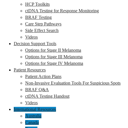
HCP Toolkits
ctDNA Testing for Response Monitoring
BRAF Testing
Care Step Pathways
Side Effect Search
Videos
Decision Support Tools
Options for Stage II Melanoma
Options for Stage III Melanoma
Options for Stage IV Melanoma
Patient Resources
Patient Action Plans
Non-Invasive Evaluation Tools For Suspicious Spots
BRAF Q&A
ctDNA Testing Handout
Videos
International Resources
Australia
Canada