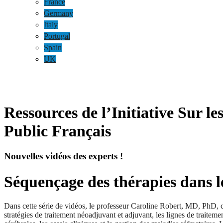
France
Germany
Italy
Portugal
Spain
UK
Ressources de l’Initiative Sur l
Public Français
Nouvelles vidéos des experts !
Séquençage des thérapies dans 
Dans cette série de vidéos, le professeur Caroline Robert, MD, PhD, 
stratégies de traitement néoadjuvant et adjuvant, les lignes de traitem