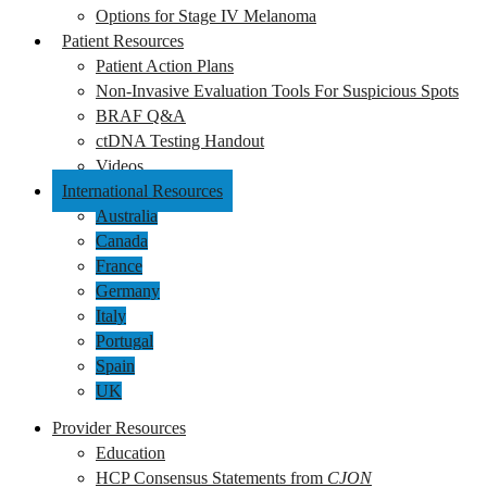
Options for Stage IV Melanoma
Patient Resources
Patient Action Plans
Non-Invasive Evaluation Tools For Suspicious Spots
BRAF Q&A
ctDNA Testing Handout
Videos
International Resources
Australia
Canada
France
Germany
Italy
Portugal
Spain
UK
Provider Resources
Education
HCP Consensus Statements from
CJON