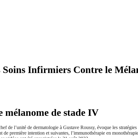
es Soins Infirmiers Contre le Mél
le mélanome de stade IV
chef de l’unité de dermatologie à Gustave Roussy, évoque les stratégie
ent de première intention et suivantes, l’immunothérapie en monothérapie